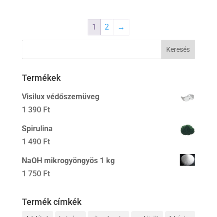
1
2
→
Termékek
Visilux védőszemüveg
1 390
Ft
Spirulina
1 490
Ft
NaOH mikrogyöngyös 1 kg
1 750
Ft
Termék címkék