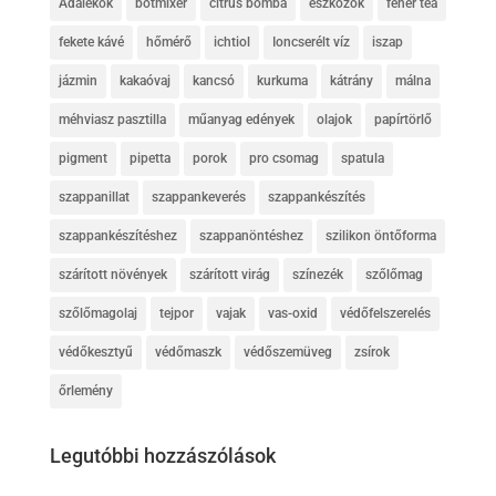
Adalékok
botmixer
citrus bomba
eszközök
fehér tea
fekete kávé
hőmérő
ichtiol
Ioncserélt víz
iszap
jázmin
kakaóvaj
kancsó
kurkuma
kátrány
málna
méhviasz pasztilla
műanyag edények
olajok
papírtörlő
pigment
pipetta
porok
pro csomag
spatula
szappanillat
szappankeverés
szappankészítés
szappankészítéshez
szappanöntéshez
szilikon öntőforma
szárított növények
szárított virág
színezék
szőlőmag
szőlőmagolaj
tejpor
vajak
vas-oxid
védőfelszerelés
védőkesztyű
védőmaszk
védőszemüveg
zsírok
őrlemény
Legutóbbi hozzászólások