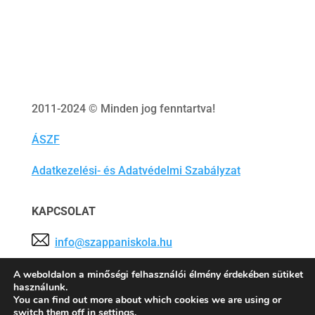
2011-2024 © Minden jog fenntartva!
ÁSZF
Adatkezelési- és Adatvédelmi Szabályzat
KAPCSOLAT
info@szappaniskola.hu
Tárhelyszolgáltató:
Tárhely.Eu Szolgáltató Kft.
A weboldalon a minőségi felhasználói élmény érdekében sütiket
használunk.
You can find out more about which cookies we are using or
switch them off in
settings
.