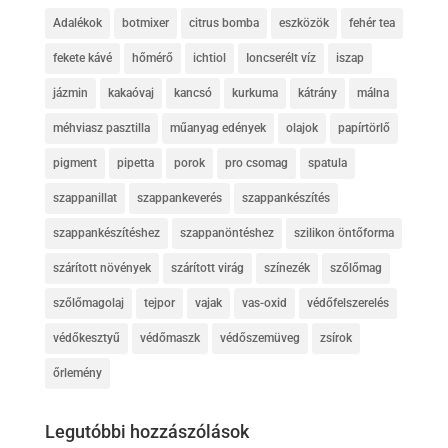
Adalékok
botmixer
citrus bomba
eszközök
fehér tea
fekete kávé
hőmérő
ichtiol
Ioncserélt víz
iszap
jázmin
kakaóvaj
kancsó
kurkuma
kátrány
málna
méhviasz pasztilla
műanyag edények
olajok
papírtörlő
pigment
pipetta
porok
pro csomag
spatula
szappanillat
szappankeverés
szappankészítés
szappankészítéshez
szappanöntéshez
szilikon öntőforma
szárított növények
szárított virág
színezék
szőlőmag
szőlőmagolaj
tejpor
vajak
vas-oxid
védőfelszerelés
védőkesztyű
védőmaszk
védőszemüveg
zsírok
őrlemény
Legutóbbi hozzászólások