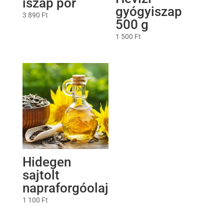
iszap por
gyógyiszap
3 890
Ft
500 g
1 500
Ft
Hidegen
sajtolt
napraforgóolaj
1 100
Ft