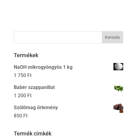
Termékek
NaOH mikrogyöngyös 1 kg
1 750
Ft
Babér szappanillat
1 200
Ft
Szőlőmag őrlemény
850
Ft
Termék címkék