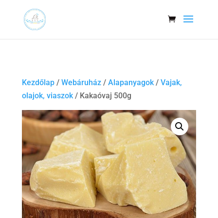
Kezdőlap
/
Webáruház
/
Alapanyagok
/
Vajak,
olajok, viaszok
/ Kakaóvaj 500g