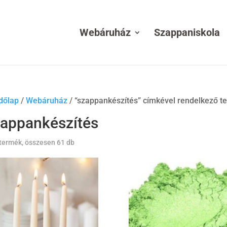
Webáruház
Szappaniskola
dőlap
/
Webáruház
/ “szappankészítés” címkével rendelkező 
appankészítés
termék, összesen 61 db