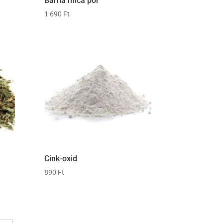
Barna mica por
1 690
Ft
Cink-oxid
890
Ft