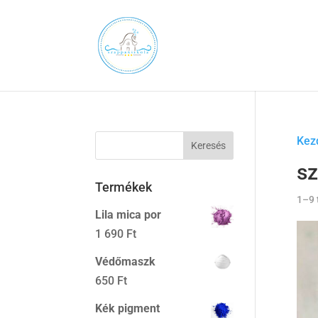
Kez
sz
Termékek
1–9 
Lila mica por
1 690
Ft
Védőmaszk
650
Ft
Kék pigment