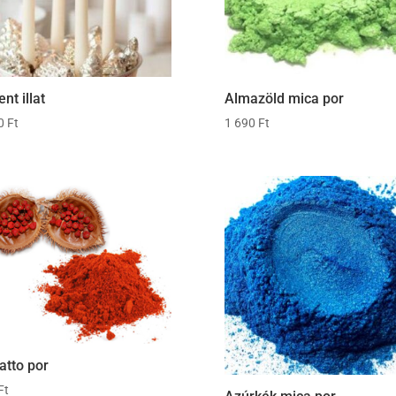
nt illat
Almazöld mica por
00
Ft
1 690
Ft
atto por
Ft