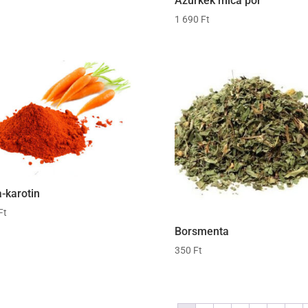
Azúrkék mica por
1 690
Ft
-karotin
Ft
Borsmenta
350
Ft