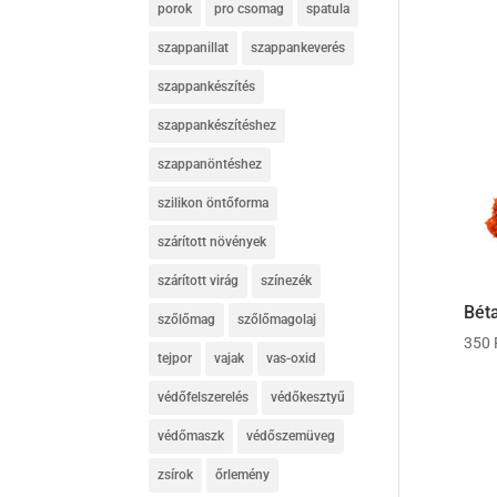
porok
pro csomag
spatula
szappanillat
szappankeverés
szappankészítés
szappankészítéshez
szappanöntéshez
szilikon öntőforma
szárított növények
szárított virág
színezék
Béta
szőlőmag
szőlőmagolaj
350
tejpor
vajak
vas-oxid
védőfelszerelés
védőkesztyű
védőmaszk
védőszemüveg
zsírok
őrlemény