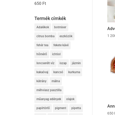
650
Ft
Termék címkék
Adalékok
botmixer
Adve
1 2
citrus bomba
eszközök
fehér tea
fekete kávé
hőmérő
ichtiol
Ioncserélt víz
iszap
jázmin
kakaóvaj
kancsó
kurkuma
kátrány
málna
méhviasz pasztilla
műanyag edények
olajok
Ann
papírtörlő
pigment
pipetta
650