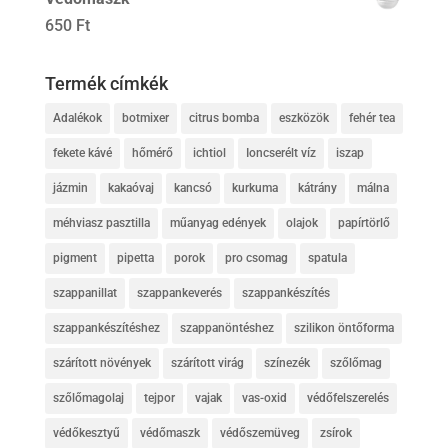
650
Ft
Termék címkék
Adalékok
botmixer
citrus bomba
eszközök
fehér tea
fekete kávé
hőmérő
ichtiol
Ioncserélt víz
iszap
jázmin
kakaóvaj
kancsó
kurkuma
kátrány
málna
méhviasz pasztilla
műanyag edények
olajok
papírtörlő
pigment
pipetta
porok
pro csomag
spatula
szappanillat
szappankeverés
szappankészítés
szappankészítéshez
szappanöntéshez
szilikon öntőforma
szárított növények
szárított virág
színezék
szőlőmag
szőlőmagolaj
tejpor
vajak
vas-oxid
védőfelszerelés
védőkesztyű
védőmaszk
védőszemüveg
zsírok