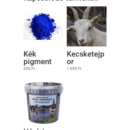
Kék
Kecsketejp
pigment
or
650
Ft
1 690
Ft