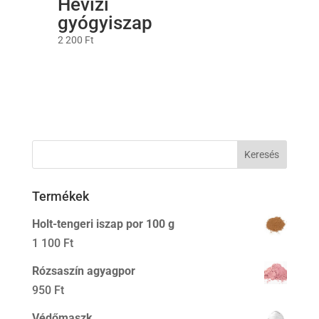
Hévízi
gyógyiszap
2 200
Ft
Termékek
Holt-tengeri iszap por 100 g
1 100
Ft
Rózsaszín agyagpor
950
Ft
Védőmaszk