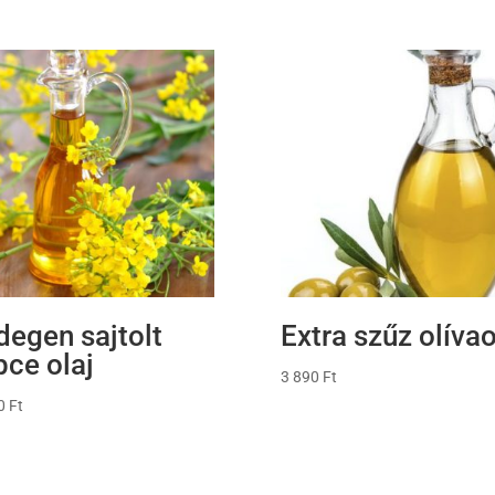
degen sajtolt
Extra szűz olívao
pce olaj
3 890
Ft
00
Ft