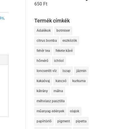
650
Ft
és
,
Termék címkék
Adalékok
botmixer
citrus bomba
eszközök
fehér tea
fekete kávé
hőmérő
ichtiol
Ioncserélt víz
iszap
jázmin
kakaóvaj
kancsó
kurkuma
kátrány
málna
méhviasz pasztilla
műanyag edények
olajok
papírtörlő
pigment
pipetta