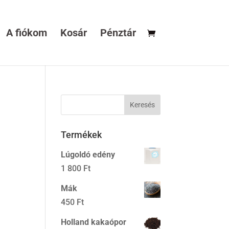
A fiókom
Kosár
Pénztár
Termékek
Lúgoldó edény
1 800
Ft
Mák
450
Ft
Holland kakaópor