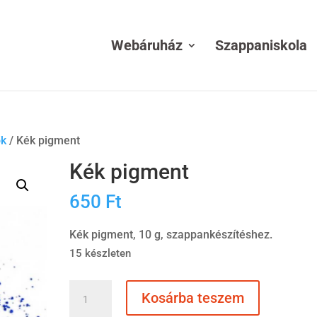
Webáruház
Szappaniskola
ők
/ Kék pigment
Kék pigment
650
Ft
Kék pigment, 10 g, szappankészítéshez.
15 készleten
Kék
Kosárba teszem
pigment