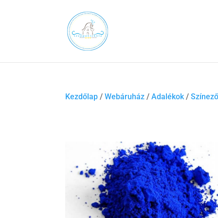
Kezdőlap
/
Webáruház
/
Adalékok
/
Színez