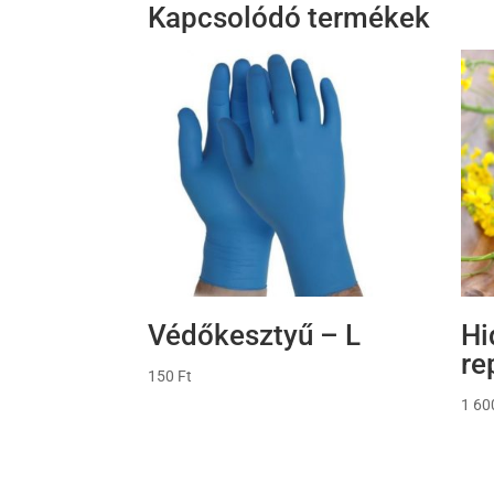
Kapcsolódó termékek
Védőkesztyű – L
Hi
re
150
Ft
1 6