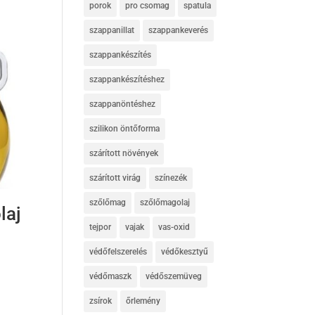
porok
pro csomag
spatula
szappanillat
szappankeverés
szappankészítés
szappankészítéshez
szappanöntéshez
szilikon öntőforma
szárított növények
szárított virág
színezék
szőlőmag
szőlőmagolaj
laj
tejpor
vajak
vas-oxid
védőfelszerelés
védőkesztyű
védőmaszk
védőszemüveg
zsírok
őrlemény