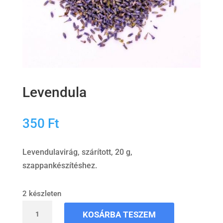
Levendula
350
Ft
Levendulavirág, szárított, 20 g,
szappankészítéshez.
2 készleten
Levendula
KOSÁRBA TESZEM
mennyiség