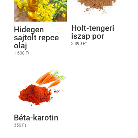
Holt-tengeri
Hidegen
iszap por
sajtolt repce
3 890
Ft
olaj
1 600
Ft
Béta-karotin
350
Ft