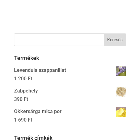
Termékek
Levendula szappanillat
1 200
Ft
Zabpehely
390
Ft
Okkersárga mica por
1 690
Ft
Termék címkék