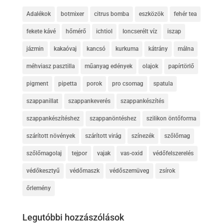
Adalékok
botmixer
citrus bomba
eszközök
fehér tea
fekete kávé
hőmérő
ichtiol
Ioncserélt víz
iszap
jázmin
kakaóvaj
kancsó
kurkuma
kátrány
málna
méhviasz pasztilla
műanyag edények
olajok
papírtörlő
pigment
pipetta
porok
pro csomag
spatula
szappanillat
szappankeverés
szappankészítés
szappankészítéshez
szappanöntéshez
szilikon öntőforma
szárított növények
szárított virág
színezék
szőlőmag
szőlőmagolaj
tejpor
vajak
vas-oxid
védőfelszerelés
védőkesztyű
védőmaszk
védőszemüveg
zsírok
őrlemény
Legutóbbi hozzászólások