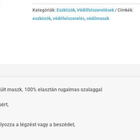
Kategóriák:
Eszközök
,
Védőfelszerelések
Címkék:
eszközök
,
védőfelszerelés
,
védőmaszk
ült maszk, 100% elasztán rugalmas szalaggal
ért,
ályozza a légzést vagy a beszédet,