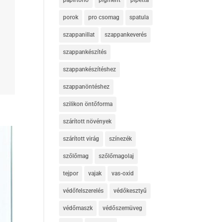
papírtörlő
pigment
pipetta
porok
pro csomag
spatula
szappanillat
szappankeverés
szappankészítés
szappankészítéshez
szappanöntéshez
szilikon öntőforma
szárított növények
szárított virág
színezék
szőlőmag
szőlőmagolaj
tejpor
vajak
vas-oxid
védőfelszerelés
védőkesztyű
védőmaszk
védőszemüveg