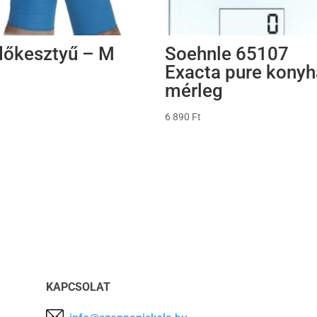
dőkesztyű – M
Soehnle 65107
Exacta pure konyh
mérleg
6 890
Ft
KAPCSOLAT