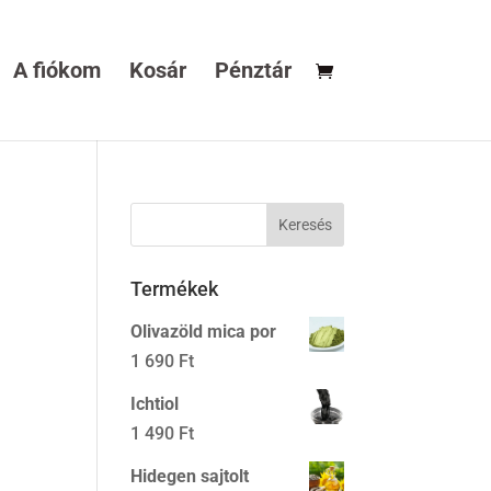
A fiókom
Kosár
Pénztár
Termékek
Olivazöld mica por
1 690
Ft
Ichtiol
1 490
Ft
Hidegen sajtolt