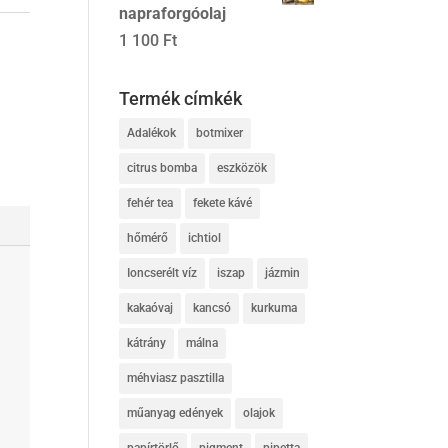
napraforgóolaj
1 100
Ft
Termék címkék
Adalékok
botmixer
citrus bomba
eszközök
fehér tea
fekete kávé
hőmérő
ichtiol
Ioncserélt víz
iszap
jázmin
kakaóvaj
kancsó
kurkuma
kátrány
málna
méhviasz pasztilla
műanyag edények
olajok