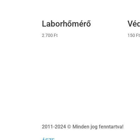
Laborhőmérő
Vé
2 700
Ft
150
Ft
2011-2024 © Minden jog fenntartva!