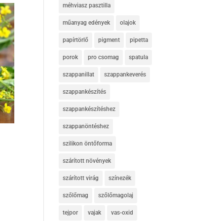
méhviasz pasztilla
műanyag edények
olajok
papírtörlő
pigment
pipetta
porok
pro csomag
spatula
szappanillat
szappankeverés
szappankészítés
szappankészítéshez
szappanöntéshez
szilikon öntőforma
szárított növények
szárított virág
színezék
szőlőmag
szőlőmagolaj
tejpor
vajak
vas-oxid