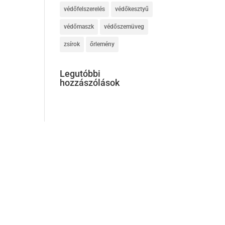
védőfelszerelés
védőkesztyű
védőmaszk
védőszemüveg
zsírok
őrlemény
Legutóbbi
hozzászólások