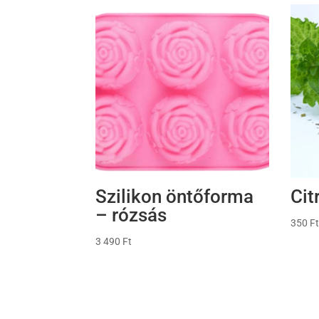
Szilikon öntőforma
Cit
– rózsás
350
Ft
3 490
Ft