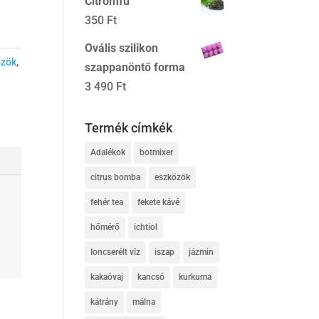
Citromfű
350
Ft
Ovális szilikon
özök
,
szappanöntő forma
3 490
Ft
Termék címkék
Adalékok
botmixer
citrus bomba
eszközök
fehér tea
fekete kávé
hőmérő
ichtiol
Ioncserélt víz
iszap
jázmin
kakaóvaj
kancsó
kurkuma
kátrány
málna