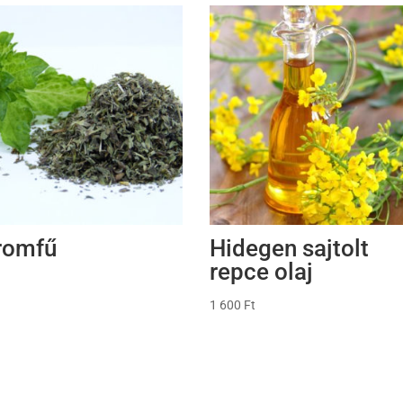
romfű
Hidegen sajtolt
repce olaj
1 600
Ft