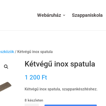
Webáruház
Szappaniskola
eszközök
/ Kétvégű inox spatula
Kétvégű inox spatula
1 200
Ft
Kétvégű inox spatula, szappankészítéshez.
8 készleten