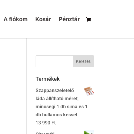
A fiókom
Kosár
Pénztár
Termékek
Szappanszeletelő
láda állítható méret,
minőségi 1 db sima és 1
db hullámos késsel
13 990
Ft