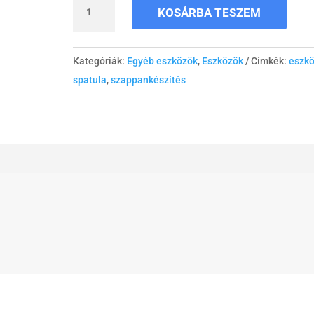
Kétvégű
KOSÁRBA TESZEM
inox
spatula
mennyiség
Kategóriák:
Egyéb eszközök
,
Eszközök
Címkék:
eszk
spatula
,
szappankészítés