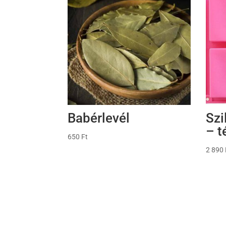
Babérlevél
Szi
– t
650
Ft
2 890