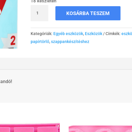
18 készleten
Papírtörlő
KOSÁRBA TESZEM
mennyiség
Kategóriák:
Egyéb eszközök
,
Eszközök
Címkék:
eszk
papírtörlő
,
szappankészítéshez
landó!