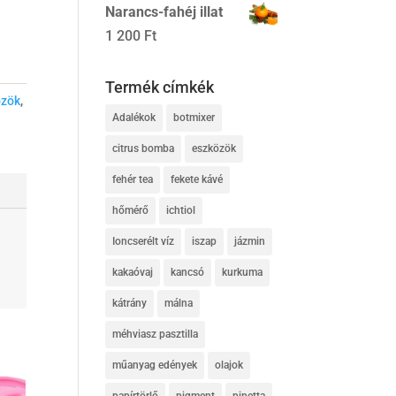
Narancs-fahéj illat
1 200
Ft
Termék címkék
özök
,
Adalékok
botmixer
citrus bomba
eszközök
fehér tea
fekete kávé
hőmérő
ichtiol
Ioncserélt víz
iszap
jázmin
kakaóvaj
kancsó
kurkuma
kátrány
málna
méhviasz pasztilla
műanyag edények
olajok