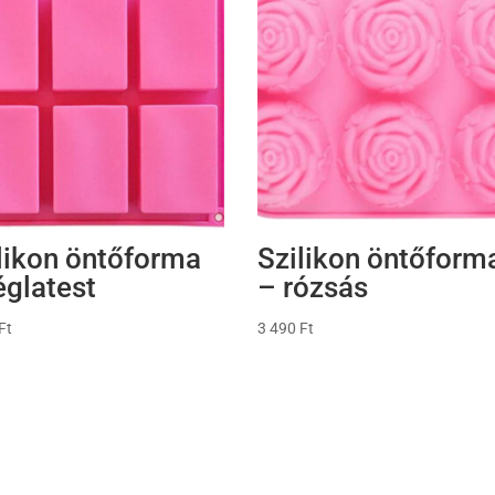
likon öntőforma
Szilikon öntőform
églatest
– rózsás
Ft
3 490
Ft