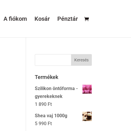
A fiókom
Kosár
Pénztár
Termékek
Szilikon öntőforma -
gyerekeknek
1 890
Ft
Shea vaj 1000g
5 990
Ft