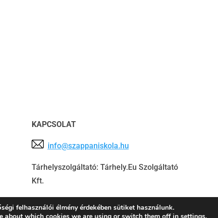
KAPCSOLAT
info@szappaniskola.hu
Tárhelyszolgáltató:
Tárhely.Eu Szolgáltató
Kft.
ségi felhasználói élmény érdekében sütiket használunk.
e about which cookies we are using or switch them off in
settings
.