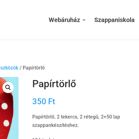
Webáruház
Szappaniskola
eszközök
/ Papírtörlő
Papírtörlő
350
Ft
Papírtörlő, 2 tekercs, 2 rétegű, 2×50 lap
szappankészítéshez.