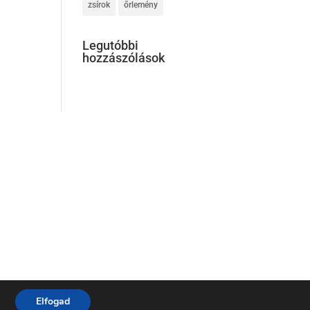
zsírok
őrlemény
Legutóbbi
hozzászólások
Elfogad