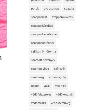
papírtörlő
pigment
pipetta
porok
pro csomag
spatula
szappanillat
szappankeverés
szappankészítés
szappankészítéshez
szappanöntéshez
szilikon öntőforma
a
szárított növények
szárított virág
színezék
szőlőmag
szőlőmagolaj
tejpor
vajak
vas-oxid
védőfelszerelés
védőkesztyű
védőmaszk
védőszemüveg