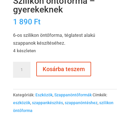
Szilikon öntőforma –
gyerekeknek
1 890
Ft
6-os szilikon öntőforma, téglatest alakú
szappanok készítéséhez.
4 készleten
Szilikon
Kosárba teszem
öntőforma
-
gyerekeknek
Kategóriák:
Eszközök
,
Szappanöntőformák
Címkék:
mennyiség
eszközök
,
szappankészítés
,
szappanöntéshez
,
szilikon
öntőforma