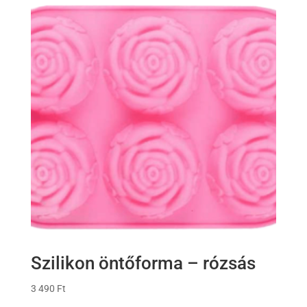
Szilikon öntőforma – rózsás
3 490
Ft